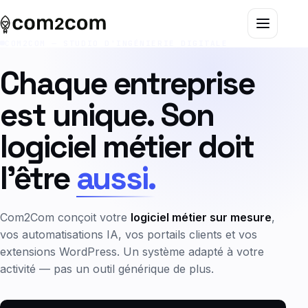
COM2COM — STUDIO D'INGÉNIERIE DIGITALE
Présence digitale & SEO / GEO
Toutes les solutions
Seo Local
Chaque entreprise
Visibilité locale & Google
Best sellers
Geo Referencement IA
est unique. Son
Affichage & communication visuelle
Packs & solutions clés en main
Outils & tendances digitales
logiciel métier doit
l'être
aussi.
Contenus & réseaux sociaux
Audits & diagnostics
Marketing Digital local
Com2Com conçoit votre
logiciel métier sur mesure
,
vos automatisations IA, vos portails clients et vos
extensions WordPress. Un système adapté à votre
activité — pas un outil générique de plus.