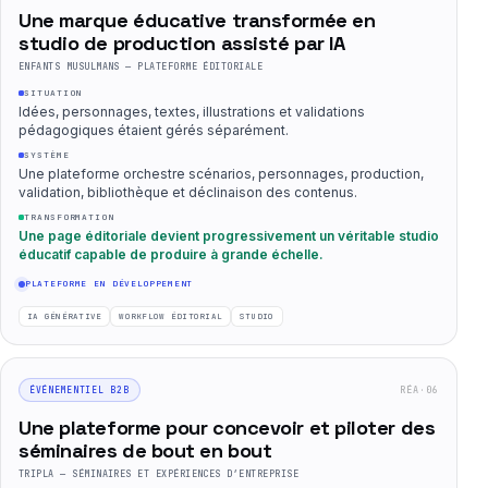
Une marque éducative transformée en
studio de production assisté par IA
ENFANTS MUSULMANS — PLATEFORME ÉDITORIALE
SITUATION
Idées, personnages, textes, illustrations et validations
pédagogiques étaient gérés séparément.
SYSTÈME
Une plateforme orchestre scénarios, personnages, production,
validation, bibliothèque et déclinaison des contenus.
TRANSFORMATION
Une page éditoriale devient progressivement un véritable studio
éducatif capable de produire à grande échelle.
PLATEFORME EN DÉVELOPPEMENT
IA GÉNÉRATIVE
WORKFLOW ÉDITORIAL
STUDIO
RÉA·06
ÉVÉNEMENTIEL B2B
Une plateforme pour concevoir et piloter des
séminaires de bout en bout
TRIPLA — SÉMINAIRES ET EXPÉRIENCES D’ENTREPRISE