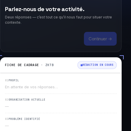
Parlez-nous de votre activité.
Deux réponses — c’est tout ce qu’il nous faut pour situer votre
contexte.
Continuer →
FICHE DE CADRAGE
· ZKTB
RÉDACTION EN COURS
01
PROFIL
En attente de vos réponses…
02
ORGANISATION ACTUELLE
—
03
PROBLÈME IDENTIFIÉ
—