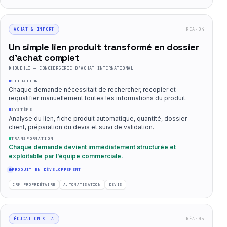
RÉA·04
ACHAT & IMPORT
Un simple lien produit transformé en dossier
d’achat complet
KHOUDHLI — CONCIERGERIE D’ACHAT INTERNATIONAL
SITUATION
Chaque demande nécessitait de rechercher, recopier et
requalifier manuellement toutes les informations du produit.
SYSTÈME
Analyse du lien, fiche produit automatique, quantité, dossier
client, préparation du devis et suivi de validation.
TRANSFORMATION
Chaque demande devient immédiatement structurée et
exploitable par l’équipe commerciale.
PRODUIT EN DÉVELOPPEMENT
CRM PROPRIÉTAIRE
AUTOMATISATION
DEVIS
RÉA·05
ÉDUCATION & IA