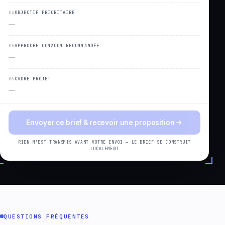
04
OBJECTIF PRIORITAIRE
—
05
APPROCHE COM2COM RECOMMANDÉE
—
06
CADRE PROJET
—
Envoyer ce brief & recevoir une proposition
RIEN N'EST TRANSMIS AVANT VOTRE ENVOI — LE BRIEF SE CONSTRUIT
LOCALEMENT
QUESTIONS FRÉQUENTES