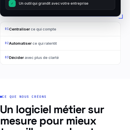
✓
Un outil qui grandit avec votre entreprise
Centraliser
ce qui compte
01
Automatiser
ce qui ralentit
02
Décider
avec plus de clarté
03
CE QUE NOUS CRÉONS
Un logiciel métier sur
mesure pour mieux