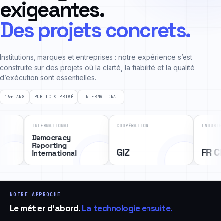
exigeantes.
Des projets concrets.
Institutions, marques et entreprises : notre expérience s’est
construite sur des projets où la clarté, la fiabilité et la qualité
d’exécution sont essentielles.
16+ ANS
PUBLIC & PRIVÉ
INTERNATIONAL
COOPÉRATION
INDUSTRIE
ENTREPRIS
GIZ
FR CNC TECH
Ice Ma
NOTRE APPROCHE
Le métier d'abord.
La technologie ensuite.