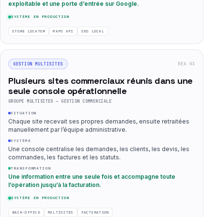
exploitable et une porte d’entrée sur Google.
SYSTÈME EN PRODUCTION
STORE LOCATOR
MAPS API
SEO LOCAL
RÉA·03
GESTION MULTISITES
Plusieurs sites commerciaux réunis dans une
seule console opérationnelle
GROUPE MULTISITES — GESTION COMMERCIALE
SITUATION
Chaque site recevait ses propres demandes, ensuite retraitées
manuellement par l’équipe administrative.
SYSTÈME
Une console centralise les demandes, les clients, les devis, les
commandes, les factures et les statuts.
TRANSFORMATION
Une information entre une seule fois et accompagne toute
l’opération jusqu’à la facturation.
SYSTÈME EN PRODUCTION
BACK-OFFICE
MULTISITES
FACTURATION