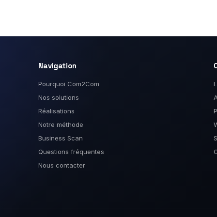
Navigation
Pourquoi Com2Com
L
Nos solutions
A
Réalisations
P
Notre méthode
Business Scan
S
Questions fréquentes
O
Nous contacter