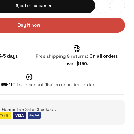
Ajouter au panier
Buy it now
3-5 days
Free shipping & returns:
On all orders
over $150.
OME15"
for discount 15% on your first order.
Guarantee Safe Checkout: