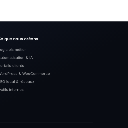
Ce que nous créons
ogiciels métier
utomatisation & IA
ortails clients
WordPress & WooCommerce
EO local & réseaux
utils internes