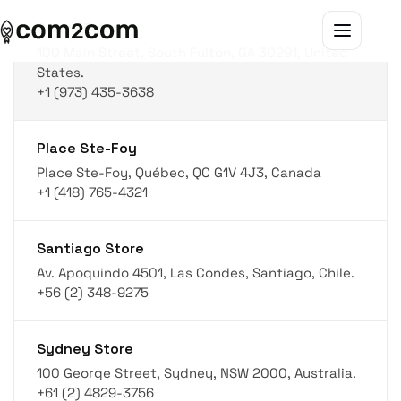
South Fulon
100 Main Street, South Fulton, GA 30291, United
Présence digitale & SEO / GEO
Toutes les solutions
Seo Local
States.
+1 (973) 435-3638
Visibilité locale & Google
Best sellers
Geo Referencement IA
Place Ste-Foy
Affichage & communication visuelle
Packs & solutions clés en main
Outils & tendances digitales
Place Ste-Foy, Québec, QC G1V 4J3, Canada
+1 (418) 765-4321
Contenus & réseaux sociaux
Audits & diagnostics
Marketing Digital local
Santiago Store
Av. Apoquindo 4501, Las Condes, Santiago, Chile.
+56 (2) 348-9275
Sydney Store
100 George Street, Sydney, NSW 2000, Australia.
+61 (2) 4829-3756