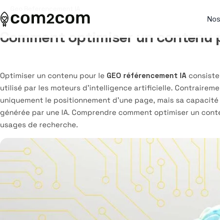
Geo Referencement IA
Présence digitale & SEO / GEO
Toutes les solutions
Seo Local
Nos
Comment optimiser un contenu p
Visibilité locale & Google
Best sellers
Geo Referencement IA
Affichage & communication visuelle
Packs & solutions clés en main
Outils & tendances digitales
Optimiser un contenu pour le
GEO référencement IA
consiste 
utilisé par les moteurs d’intelligence artificielle. Contrair
Contenus & réseaux sociaux
Audits & diagnostics
Marketing Digital local
uniquement le positionnement d’une page, mais sa capacité 
générée par une IA. Comprendre comment optimiser un cont
usages de recherche.