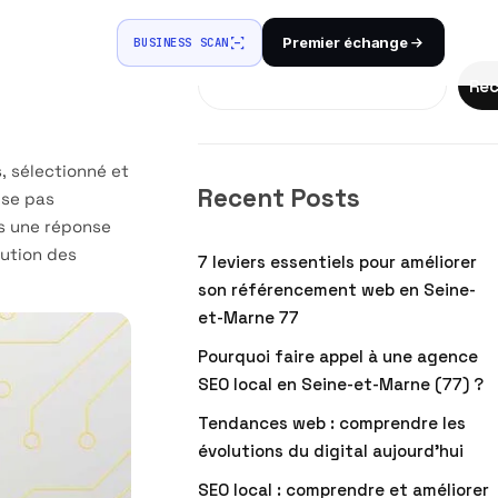
Premier échange
BUSINESS SCAN
Rechercher
Rec
, sélectionné et
Recent Posts
ise pas
ns une réponse
lution des
7 leviers essentiels pour améliorer
son référencement web en Seine-
et-Marne 77
Pourquoi faire appel à une agence
SEO local en Seine-et-Marne (77) ?
Tendances web : comprendre les
évolutions du digital aujourd’hui
SEO local : comprendre et améliorer