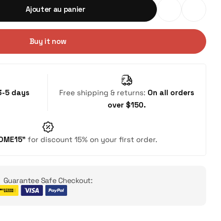
Ajouter au panier
Buy it now
3-5 days
Free shipping & returns:
On all orders
over $150.
OME15"
for discount 15% on your first order.
Guarantee Safe Checkout: