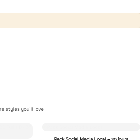
e styles you’ll love
Pack Social Media Local – 30 jours