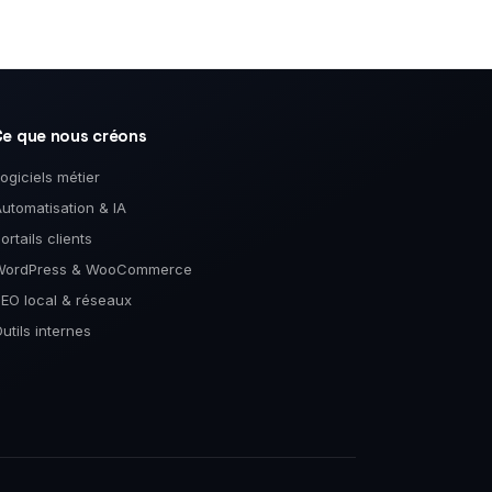
Ce que nous créons
ogiciels métier
utomatisation & IA
ortails clients
WordPress & WooCommerce
EO local & réseaux
utils internes