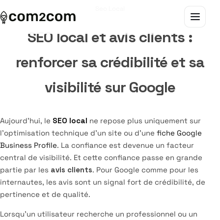
Seo Local
SEO local et avis clients :
Présence digitale & SEO / GEO
Toutes les solutions
Seo Local
renforcer sa crédibilité et sa
Visibilité locale & Google
Best sellers
Geo Referencement IA
visibilité sur Google
Affichage & communication visuelle
Packs & solutions clés en main
Outils & tendances digitales
Contenus & réseaux sociaux
Audits & diagnostics
Marketing Digital local
Aujourd’hui, le
SEO local
ne repose plus uniquement sur
l’optimisation technique d’un site ou d’une
fiche Google
Business Profile
. La confiance est devenue un facteur
central de visibilité. Et cette confiance passe en grande
partie par les
avis clients
. Pour Google comme pour les
internautes, les avis sont un signal fort de crédibilité, de
pertinence et de qualité.
Lorsqu’un utilisateur recherche un professionnel ou un