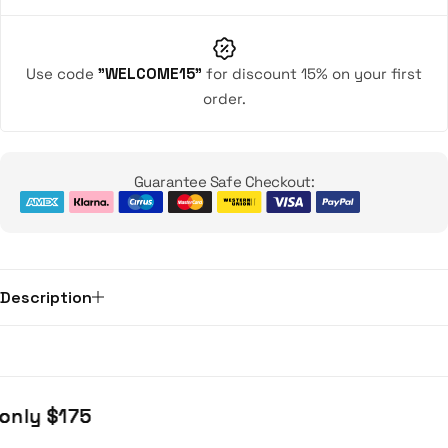
Use code
"WELCOME15"
for discount 15% on your first
order.
Guarantee Safe Checkout:
Description
 $175
 $175
 $175