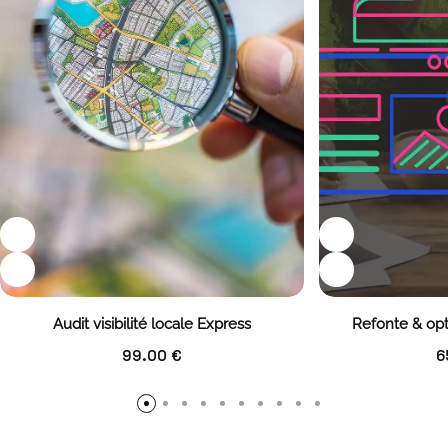
Audit visibilité locale Express
Refonte & opt
99.00
€
6