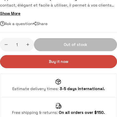
contact, élégant et facile à utiliser, il permet à vos clients
de laisser un avis ou de suivre vos réseaux sociaux en un
Show More
simple tap ou scan. Idéal pour commerces, restaurants et
Ask a question
Share
professionnels.
Out of stock
Buy it now
Estimate delivery times:
3-5 days International.
Free shipping & returns:
On all orders over $150.